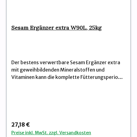
Sesam Ergänzer extra W90L, 25kg
Der bestens verwertbare Sesam Ergänzer extra
mit geweihbildenden Mineralstoffen und
Vitaminen kann die komplette Fütterungsperiode
eingesetzt werden. Der pelletierte Ergänzer zum
Selbst-Abmischen mit eigenem Getreide und im
Verhältnis 3:1. Eine genaue Einmischung ist
erforderlich.
Regulärer Preis:
27,18 €
Preise inkl. MwSt. zzgl. Versandkosten