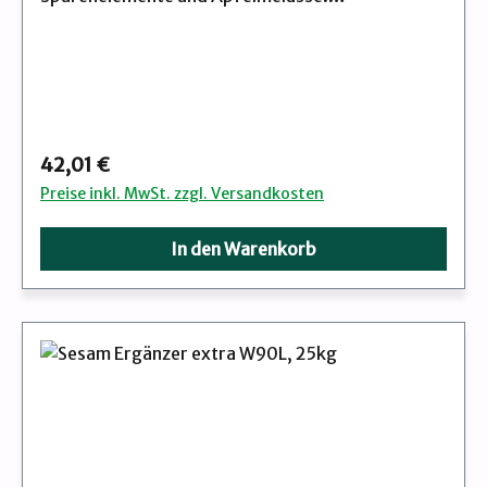
Fütterungsempfehlung: Zur freien Aufnahme.
Regulärer Preis:
42,01 €
Preise inkl. MwSt. zzgl. Versandkosten
In den Warenkorb