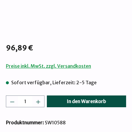
Regulärer Preis:
96,89 €
Preise inkl. MwSt. zzgl. Versandkosten
Sofort verfügbar, Lieferzeit: 2-5 Tage
Produkt Anzahl: Gib den gewünschten Wert
In den Warenkorb
Produktnummer:
SW10588