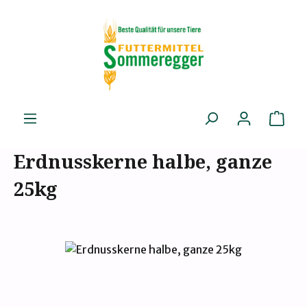
Zum Hauptinhalt springen
Ware
Erdnusskerne halbe, ganze
25kg
Bildergalerie überspringen