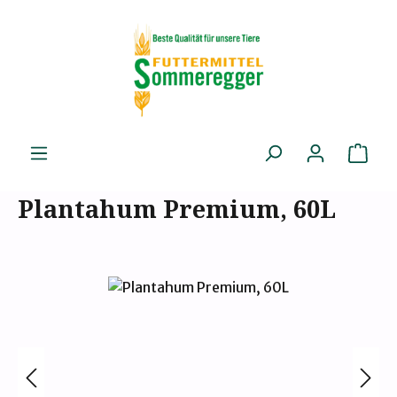
Zum Hauptinhalt springen
Ware
Plantahum Premium, 60L
Bildergalerie überspringen