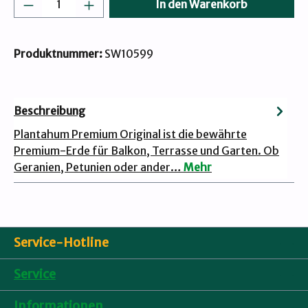
Produkt Anzahl: Gib den gewünschten Wert
In den Warenkorb
Produktnummer:
SW10599
Beschreibung
Plantahum Premium Original ist die bewährte
Premium-Erde für Balkon, Terrasse und Garten. Ob
Geranien, Petunien oder ander…
Mehr
Service-Hotline
Service
Informationen